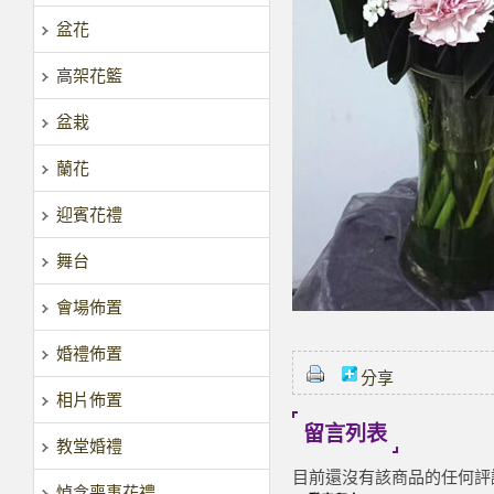
盆花
高架花籃
盆栽
蘭花
迎賓花禮
舞台
會場佈置
婚禮佈置
分享
相片佈置
留言列表
教堂婚禮
目前還沒有該商品的任何評
悼念喪事花禮