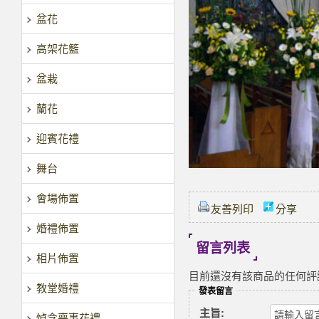
盆花
高架花籃
盆栽
蘭花
迎賓花禮
舞台
會場佈置
友善列印
分享
婚禮佈置
留言列表
相片佈置
目前還沒有該商品的任何評
教堂婚禮
發表留言
主旨:
悼念喪事花禮