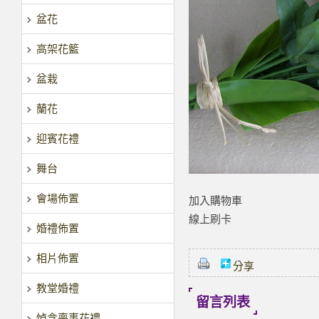
盆花
高架花籃
盆栽
蘭花
迎賓花禮
舞台
會場佈置
加入購物車
線上刷卡
婚禮佈置
相片佈置
分享
教堂婚禮
留言列表
悼念喪事花禮