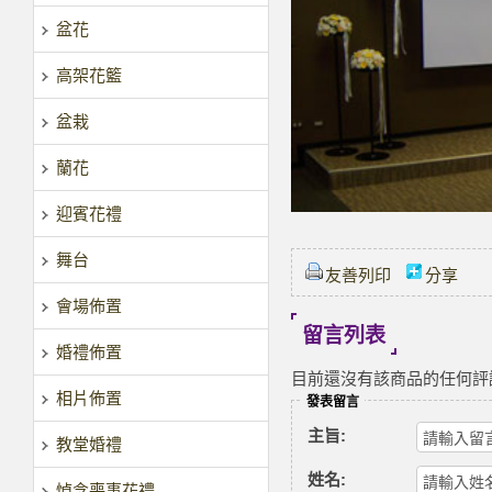
盆花
高架花籃
盆栽
蘭花
迎賓花禮
舞台
友善列印
分享
會場佈置
留言列表
婚禮佈置
目前還沒有該商品的任何評
相片佈置
發表留言
主旨:
教堂婚禮
姓名:
悼念喪事花禮