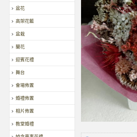
盆花
高架花籃
盆栽
蘭花
迎賓花禮
舞台
會場佈置
婚禮佈置
相片佈置
教堂婚禮
悼念喪事花禮