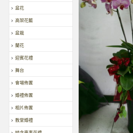
盆花
高架花籃
盆栽
蘭花
迎賓花禮
舞台
會場佈置
婚禮佈置
相片佈置
教堂婚禮
悼念喪事花禮