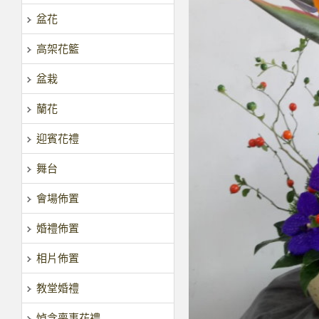
盆花
高架花籃
盆栽
蘭花
迎賓花禮
舞台
會場佈置
婚禮佈置
相片佈置
教堂婚禮
悼念喪事花禮