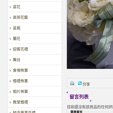
盆花
高架花籃
盆栽
蘭花
迎賓花禮
舞台
會場佈置
婚禮佈置
分享
相片佈置
留言列表
教堂婚禮
目前還沒有該商品的任何評
悼念喪事花禮
發表留言