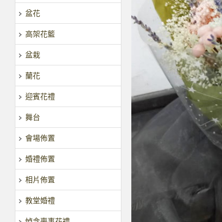
盆花
高架花籃
盆栽
蘭花
迎賓花禮
舞台
會場佈置
婚禮佈置
相片佈置
教堂婚禮
悼念喪事花禮