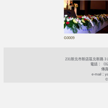
G0009
231新北市新店區北新路 3
電話：（02）2
傳真
e-mail：ya
©