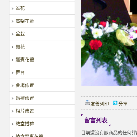
盆花
高架花籃
盆栽
蘭花
迎賓花禮
舞台
會場佈置
婚禮佈置
友善列印
分享
相片佈置
留言列表
教堂婚禮
目前還沒有該商品的任何評
悼念喪事花禮