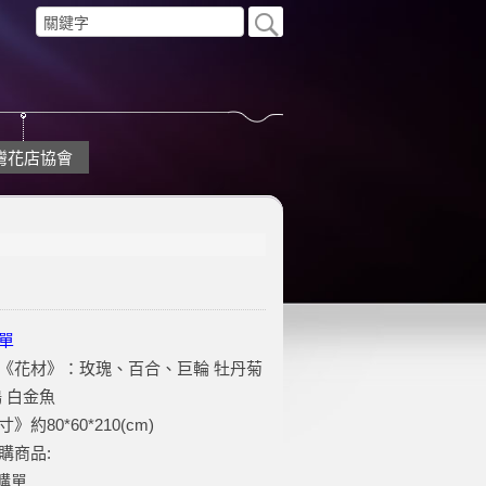
灣花店協會
單
《花材》：玫瑰、百合、巨輪 牡丹菊
鶴 白金魚
約80*60*210(cm)
購商品:
訂購單