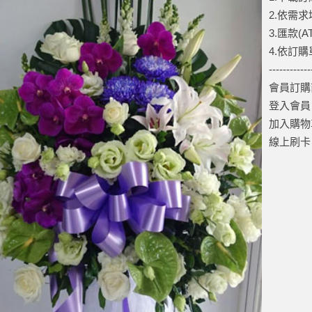
2.依需
3.匯款(
4.依訂
------------
會員訂購
登入會員
加入購物
線上刷卡