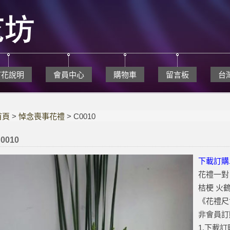
訂花說明
會員中心
購物車
留言板
台
首頁
>
悼念喪事花禮
> C0010
0010
下載訂購
花禮一對
桔梗 火
《花禮尺寸》
非會員訂
1.下載