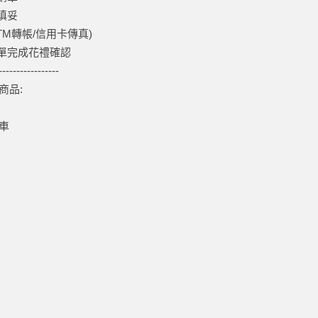
求填妥
ATM轉帳/信用卡傳真)
購單完成花禮確認
-----------------
商品:
車