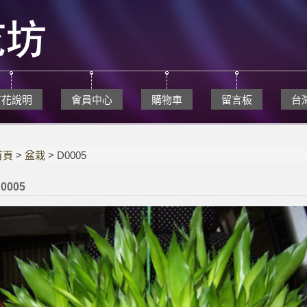
訂花說明
會員中心
購物車
留言板
台
首頁
>
盆栽
> D0005
0005