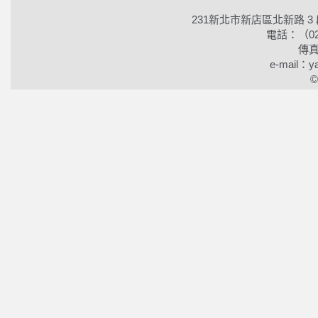
231新北市新店區北新路 3
電話：（02）2
傳真
e-mail：ya
©