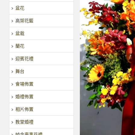
盆花
高架花籃
盆栽
蘭花
迎賓花禮
舞台
會場佈置
婚禮佈置
相片佈置
教堂婚禮
悼念喪事花禮