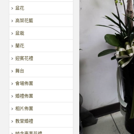
盆花
高架花籃
盆栽
蘭花
迎賓花禮
舞台
會場佈置
婚禮佈置
相片佈置
教堂婚禮
悼念喪事花禮