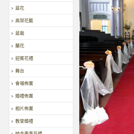
盆花
高架花籃
盆栽
蘭花
迎賓花禮
舞台
會場佈置
婚禮佈置
相片佈置
教堂婚禮
悼念喪事花禮