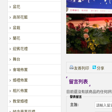
盆花
高架花籃
盆栽
蘭花
迎賓花禮
舞台
友善列印
分享
會場佈置
婚禮佈置
留言列表
相片佈置
目前還沒有該商品的任何評
發表留言
教堂婚禮
主旨:
悼念喪事花禮