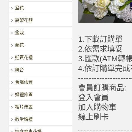
盆花
高架花籃
盆栽
1.下載訂購單
蘭花
2.依需求填妥
3.匯款(ATM轉
迎賓花禮
4.依訂購單完
舞台
--------------------
會場佈置
會員訂購商品:
婚禮佈置
登入會員
加入購物車
相片佈置
線上刷卡
教堂婚禮
悼念喪事花禮