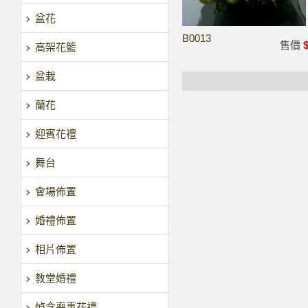
盆花
B0013
售價
$
高架花籃
盆栽
蘭花
迎賓花禮
舞台
會場佈置
婚禮佈置
相片佈置
教堂婚禮
悼念喪事花禮